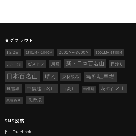
タグクラウド
1泊2日
1501M〜2000M
2501M〜3000M
3001M〜3500M
新・日本百名山
ピストン
周回
日帰り
テント泊
日本百名山
無料駐車場
晴れ
森林限界
百高山
無雪期
甲信越百名山
花の百名山
積雪期
長野県
鎖場あり
SNS投稿
Facebook