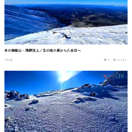
冬の御嶽山・飛騨頂上／五の池小屋から八合目へ
7年前
1
4,191