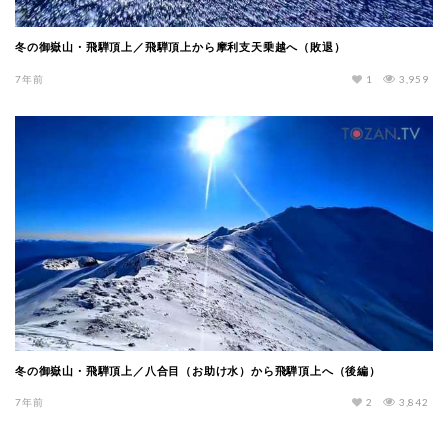
冬の御嶽山・飛騨頂上／飛騨頂上から摩利支天乗越へ（敗退）
7年前
1
3,959
冬の御嶽山・飛騨頂上／八合目（お助け水）から飛騨頂上へ（後編）
7年前
2
3,842