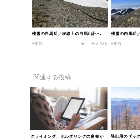
残雪の白馬岳／稜線上の白馬山荘へ
残雪の白馬岳
9年前
1
3,568
9年前
関連する投稿
クライミング、ボルダリングの良書が
登山用のザック