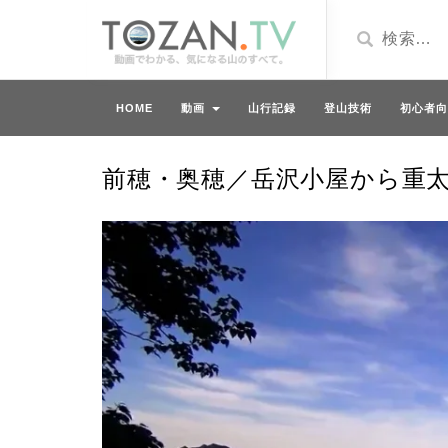
HOME
動画
山行記録
登山技術
初心者向
前穂・奥穂／岳沢小屋から重