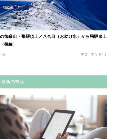
の御嶽山・飛騨頂上／八合目（お助け水）から飛騨頂上
（後編）
年前
2
3,841
最新の投稿