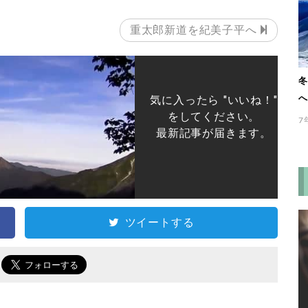
重太郎新道を紀美子平へ
冬
へ
気に入ったら "いいね！"
をしてください。
7
最新記事が届きます。
ツイートする
で