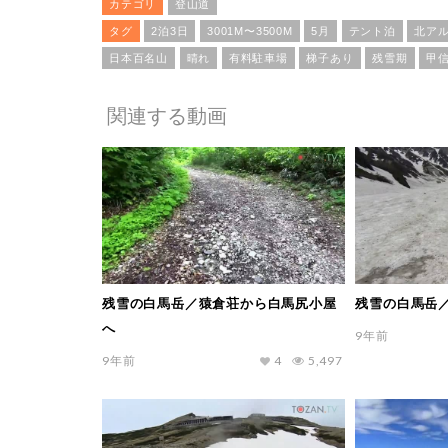
カテゴリ
登山道
タグ
2泊3日
3001M〜3500M
5月
テント泊
北ア
日本百名山
晴れ
有料駐車場
梯子あり
残雪期
甲
関連する動画
残雪の白馬岳／猿倉荘から白馬尻小屋
残雪の白馬岳
へ
9年前
9年前
4
5,497