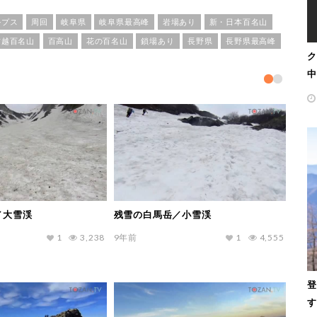
ルプス
周回
岐阜県
岐阜県最高峰
岩場あり
新・日本百名山
信越百名山
百高山
花の百名山
鎖場あり
長野県
長野県最高峰
ク
中
／大雪渓
残雪の白馬岳／小雪渓
1
3,238
9年前
1
4,555
登
す