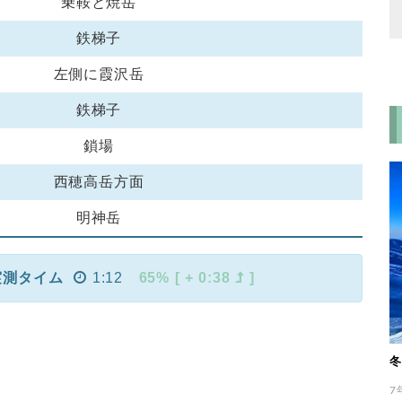
乗鞍と焼岳
鉄梯子
左側に霞沢岳
鉄梯子
鎖場
西穂高岳方面
明神岳
実測タイム
1:12
65% [ + 0:38
]
冬
7