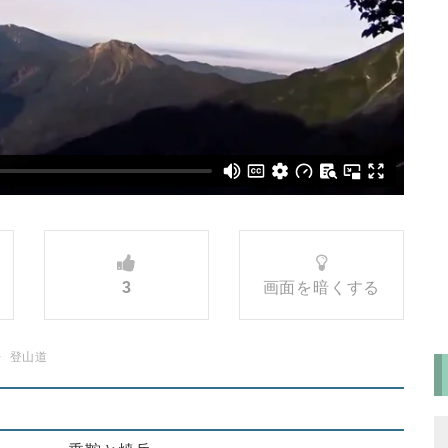
3
画面を暗くする
登山道