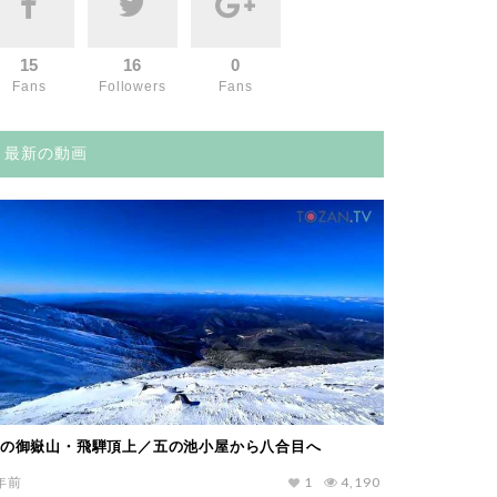
15
16
0
Fans
Followers
Fans
最新の動画
の御嶽山・飛騨頂上／五の池小屋から八合目へ
年前
1
4,190