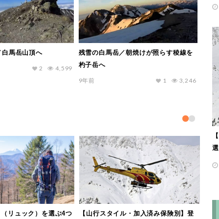
／白馬岳山頂へ
残雪の白馬岳／朝焼けが照らす稜線を
杓子岳へ
2
4,599
9年前
1
3,246
【
選
（リュック）を選ぶ4つ
【山行スタイル・加入済み保険別】登