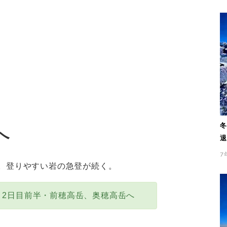
冬
へ
退
7
。登りやすい岩の急登が続く。
】2日目前半・前穂高岳、奥穂高岳へ