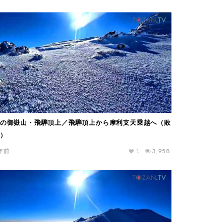
の御嶽山・飛騨頂上／飛騨頂上から摩利支天乗越へ（敗
）
年前
1
3,958