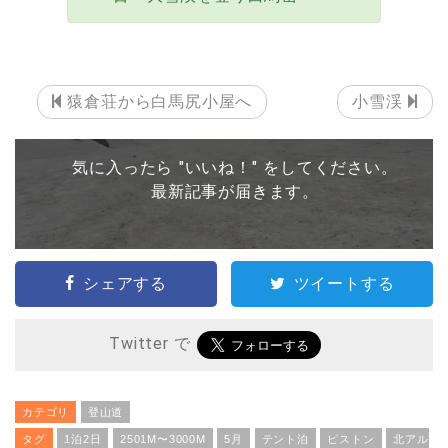
猿倉荘から白馬尻小屋へ
小雪渓
気に入ったら "いいね！" をしてください。
最新記事が届きます。
シェアする
ツイートする
Twitter で
カテゴリ
登山道
タグ
1泊2日
2501M〜3000M
5月
テント泊
ピストン
北アル