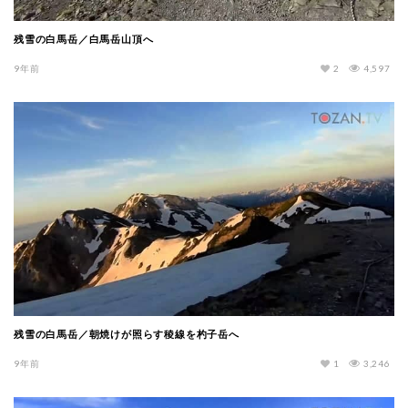
残雪の白馬岳／白馬岳山頂へ
9年前
2
4,597
残雪の白馬岳／朝焼けが照らす稜線を杓子岳へ
9年前
1
3,246