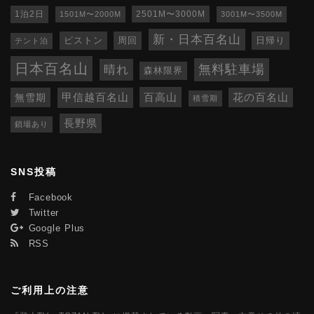
1泊2日
1501M〜2000M
2501M〜3000M
3001M〜3500M
新・日本百名山
ピストン
周回
日帰り
テント泊
日本百名山
無料駐車場
晴れ
森林限界
百高山
無雪期
甲信越百名山
花の百名山
積雪期
長野県
鎖場あり
SNS投稿
Facebook
Twitter
Google Plus
RSS
ご利用上の注意