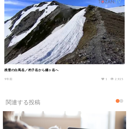
残雪の白馬岳／杓子岳から鑓ヶ岳へ
9年前
1
2,925
関連する投稿