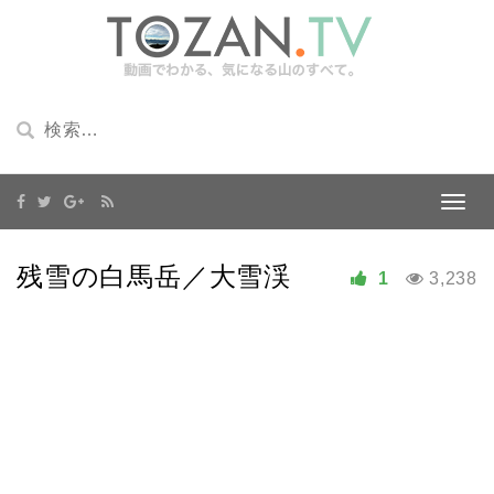
残雪の白馬岳／大雪渓
1
3,238