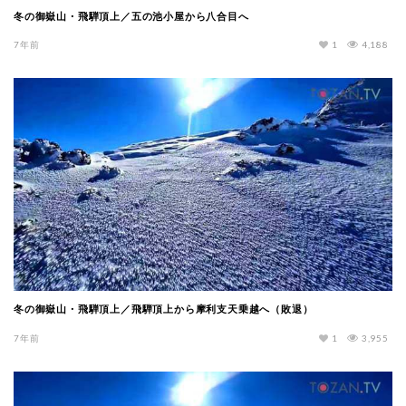
冬の御嶽山・飛騨頂上／五の池小屋から八合目へ
7年前
1
4,188
冬の御嶽山・飛騨頂上／飛騨頂上から摩利支天乗越へ（敗退）
7年前
1
3,955