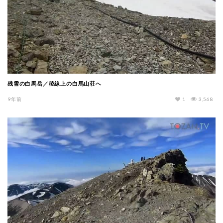
残雪の白馬岳／稜線上の白馬山荘へ
9年前
1
3,568