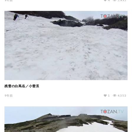
残雪の白馬岳／小雪渓
9年前
1
4,553