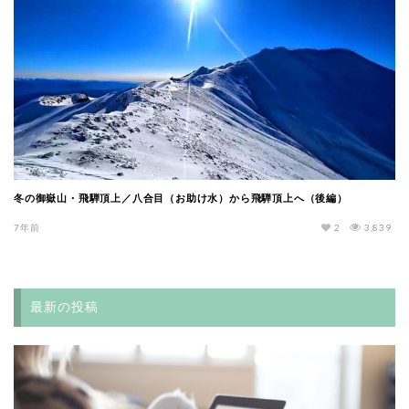
冬の御嶽山・飛騨頂上／八合目（お助け水）から飛騨頂上へ（後編）
7年前
2
3,839
最新の投稿