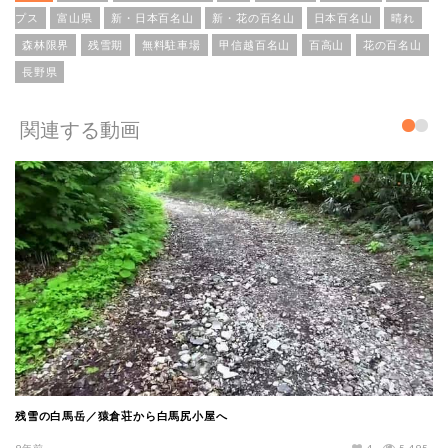
プス
富山県
新・日本百名山
新・花の百名山
日本百名山
晴れ
森林限界
残雪期
無料駐車場
甲信越百名山
百高山
花の百名山
長野県
関連する動画
残雪の白馬岳／猿倉荘から白馬尻小屋へ
9年前
4
5,495