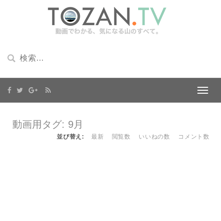
動画用タグ: 9月
並び替え:
最新
閲覧数
いいねの数
コメント数