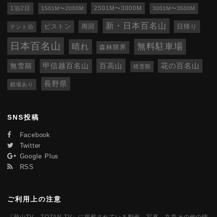
1泊2日
1501M〜2000M
2501M〜3000M
3001M〜3500M
新・日本百名山
ピストン
周回
日帰り
テント泊
日本百名山
無料駐車場
晴れ
森林限界
百高山
無雪期
甲信越百名山
花の百名山
積雪期
長野県
鎖場あり
SNS投稿
Facebook
Twitter
Google Plus
RSS
ご利用上の注意
『登山TV - TOZAN.TV』に掲載されている動画、写真、文章その他の情