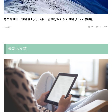
冬の御嶽山・飛騨頂上／八合目（お助け水）から飛騨頂上へ（後編）
7年前
2
3,842
最新の投稿