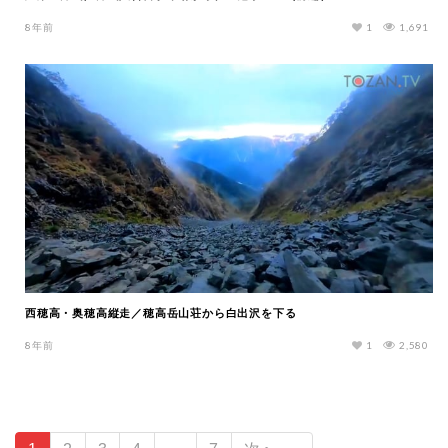
8年前
1
1,691
西穂高・奥穂高縦走／穂高岳山荘から白出沢を下る
8年前
1
2,580