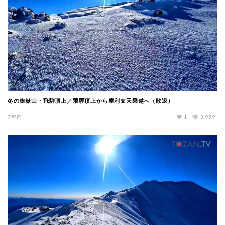
冬の御嶽山・飛騨頂上／飛騨頂上から摩利支天乗越へ（敗退）
7年前
1
3,959