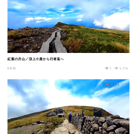
紅葉の月山／頂上小屋から行者返へ
8年前
1
1,776