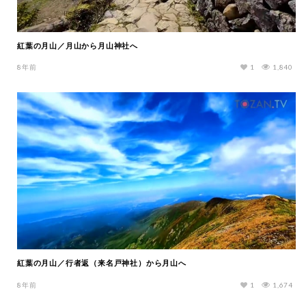
紅葉の月山／月山から月山神社へ
8年前
1
1,840
紅葉の月山／行者返（来名戸神社）から月山へ
8年前
1
1,674