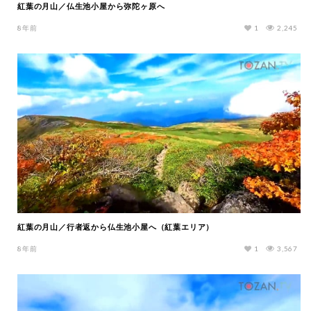
紅葉の月山／仏生池小屋から弥陀ヶ原へ
8年前
1
2,245
紅葉の月山／行者返から仏生池小屋へ（紅葉エリア）
8年前
1
3,567