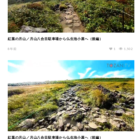
紅葉の月山／月山八合目駐車場から仏生池小屋へ（後編）
8年前
1
1,502
紅葉の月山／月山八合目駐車場から仏生池小屋へ（前編）