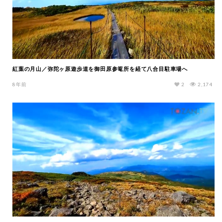
紅葉の月山／弥陀ヶ原遊歩道を御田原参篭所を経て八合目駐車場へ
8年前
2
2,174