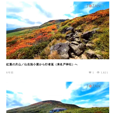
紅葉の月山／仏生池小屋から行者返（来名戸神社）へ
8年前
1
1,821