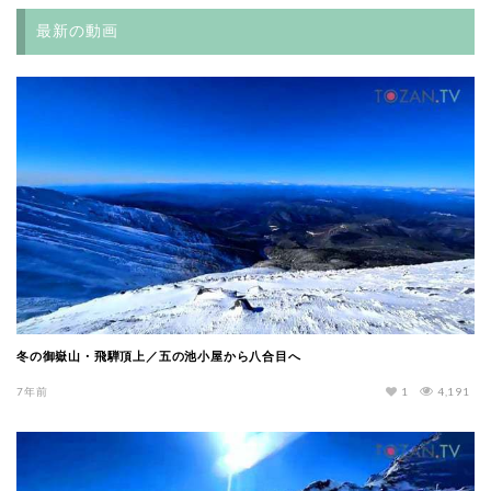
最新の動画
冬の御嶽山・飛騨頂上／五の池小屋から八合目へ
7年前
1
4,191