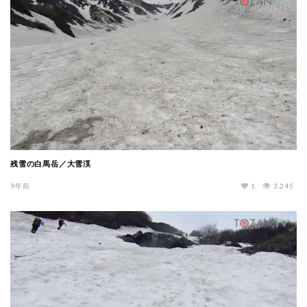
残雪の白馬岳／大雪渓
9年前
1
3,245