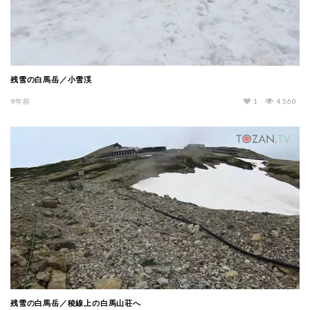
残雪の白馬岳／小雪渓
9年前
1
4,560
残雪の白馬岳／稜線上の白馬山荘へ