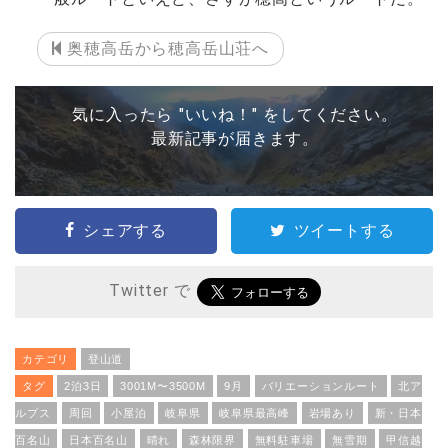
奥穂高岳から穂高岳山荘へ
気に入ったら "いいね！" をしてください。
最新記事が届きます。
シェアする
ツイートする
Twitter で
カテゴリ
登山道
タグ
2泊3日
3001M〜3500M
9月
バリエーションルート
北ア
ルプス
周回
小屋泊
岐阜県
岐阜県最高峰
岩場あり
新・日本
百名山
日本百名山
晴れ
森林限界
無料駐車場
無雪期
甲信越