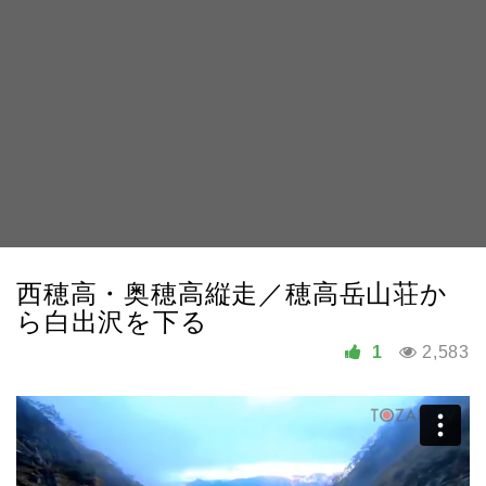
西穂高・奥穂高縦走／穂高岳山荘か
ら白出沢を下る
1
2,583