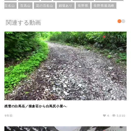
百名山
百高山
花の百名山
鎖場あり
長野県
長野県最高峰
関連する動画
残雪の白馬岳／猿倉荘から白馬尻小屋へ
9年前
4
5,510