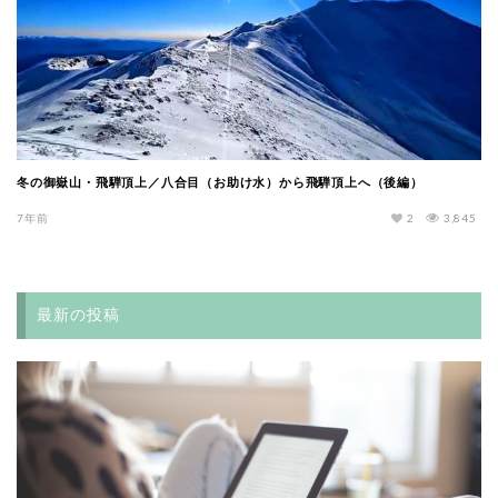
冬の御嶽山・飛騨頂上／八合目（お助け水）から飛騨頂上へ（後編）
7年前
2
3,845
最新の投稿