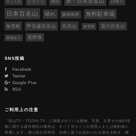
新・日本百名山
ピストン
周回
日帰り
テント泊
日本百名山
無料駐車場
晴れ
森林限界
百高山
無雪期
甲信越百名山
花の百名山
積雪期
長野県
鎖場あり
SNS投稿
Facebook
Twitter
Google Plus
RSS
ご利用上の注意
『登山TV - TOZAN.TV』に掲載されている動画、写真、文章その他の情
報に関する著作権等の権利は、すべて当サイトの管理人または権利者に
帰属します。個人的な利用等、法律に基づき認められる場合を除き、権