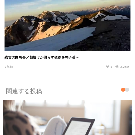
残雪の白馬岳／朝焼けが照らす稜線を杓子岳へ
9年前
1
3,250
関連する投稿