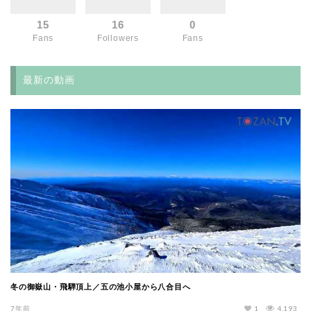
15
16
0
Fans
Followers
Fans
最新の動画
冬の御嶽山・飛騨頂上／五の池小屋から八合目へ
7年前
1
4,193