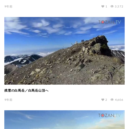
9年前
1
3,572
残雪の白馬岳／白馬岳山頂へ
9年前
2
4,606