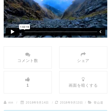
コメント数
シェア
1
画面を暗くする
nin
/
2018年9月14日
/
2018年9月13日
/
登山道