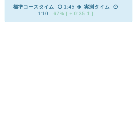
標準コースタイム
1:45
実測タイム
1:10
67% [ + 0:35
]