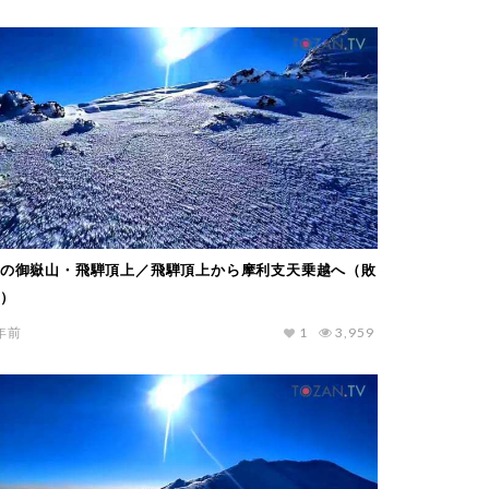
の御嶽山・飛騨頂上／飛騨頂上から摩利支天乗越へ（敗
）
年前
1
3,959