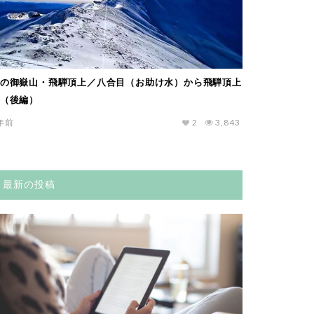
の御嶽山・飛騨頂上／八合目（お助け水）から飛騨頂上
（後編）
年前
2
3,843
最新の投稿