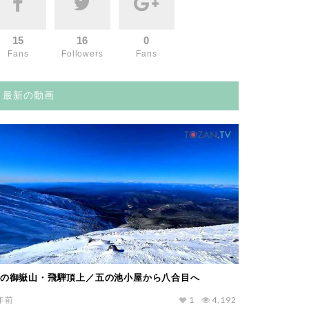
15
16
0
Fans
Followers
Fans
最新の動画
の御嶽山・飛騨頂上／五の池小屋から八合目へ
年前
1
4,192