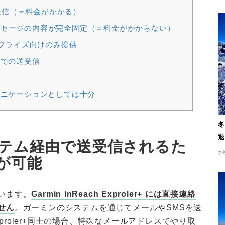
型文送信（＝料金がかかる）
宛先とメッセージの内容が完全固定（＝料金がかからない）
ープライズ向けのみ提供
での送受信
ニケーションとしては十分
冬
退
テム経由で送受信されるた
7
が可能
います。
Garmin InReach Exproler+ には直接連絡
せん
。ガーミンのシステムを通じてメールやSMSを送
 Exproler+同士の場合、特殊なメールアドレスでやり取