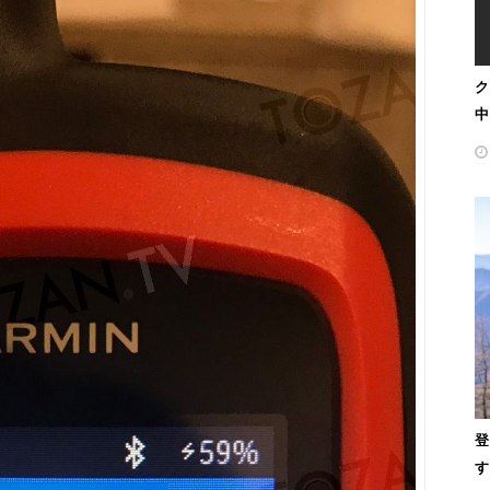
ク
中
登
す