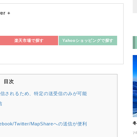
er +
楽天市場
Yahooショッピング
目次
信されるため、特定の送受信のみが可能
信
冬
k/Twitter/MapShareへの送信が便利
7