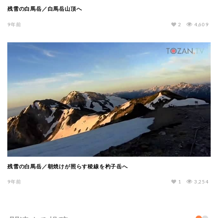
残雪の白馬岳／白馬岳山頂へ
9年前
2
4,609
残雪の白馬岳／朝焼けが照らす稜線を杓子岳へ
9年前
1
3,254