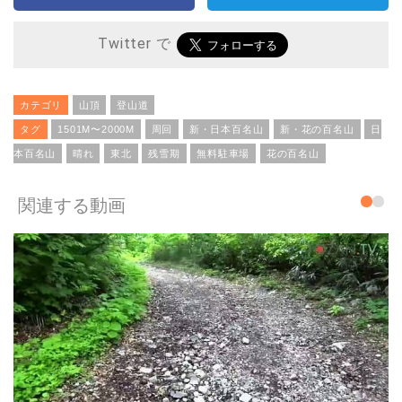
Twitter で
カテゴリ
山頂
登山道
タグ
1501M〜2000M
周回
新・日本百名山
新・花の百名山
日
本百名山
晴れ
東北
残雪期
無料駐車場
花の百名山
関連する動画