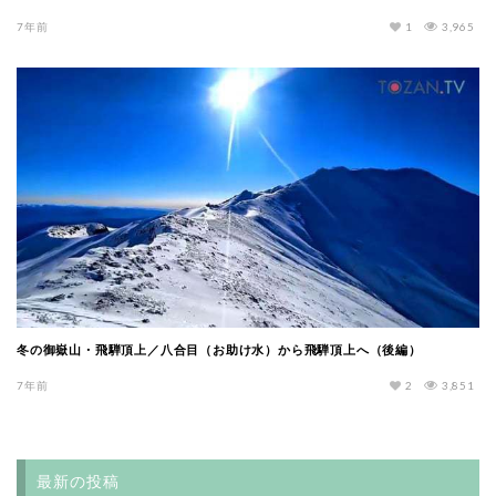
7年前
1
3,965
冬の御嶽山・飛騨頂上／八合目（お助け水）から飛騨頂上へ（後編）
7年前
2
3,851
最新の投稿