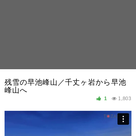
残雪の早池峰山／千丈ヶ岩から早池
峰山へ
1
1,803