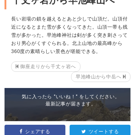
千丈ヶ岩から早池峰山へ
長い岩場の鎖を越えるとあと少しで山頂だ。山頂付
近になるとまた雪が多くなってきた。山頂一帯も残
雪が多かった。早池峰神社は剣が多く突き刺さって
おり男心がくすぐられる。北上山地の最高峰から
360度の素晴らしい景色が堪能できる。
御座走りから千丈ヶ岩へ
早池峰山から中岳へ
気に入ったら "いいね！" をしてください。
最新記事が届きます。
シェアする
ツイートする