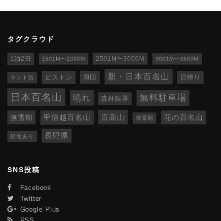
タグクラウド
1泊2日
1501M〜2000M
2501M〜3000M
3001M〜3500M
新・日本百名山
ピストン
周回
日帰り
テント泊
日本百名山
無料駐車場
晴れ
森林限界
百高山
無雪期
甲信越百名山
花の百名山
積雪期
長野県
鎖場あり
SNS投稿
Facebook
Twitter
Google Plus
RSS