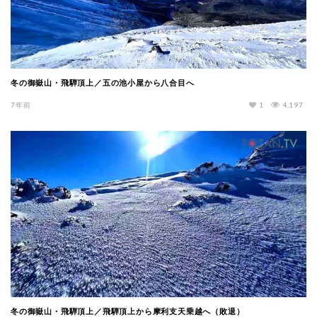
冬の御嶽山・飛騨頂上／五の池小屋から八合目へ
7年前
1
4,197
冬の御嶽山・飛騨頂上／飛騨頂上から摩利支天乗越へ（敗退）