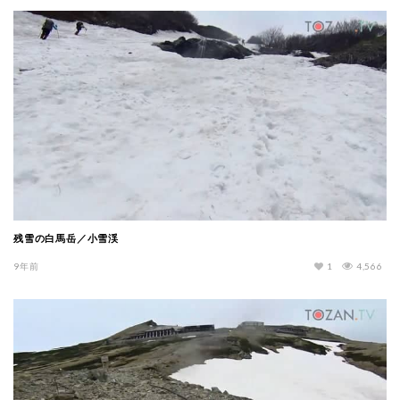
残雪の白馬岳／小雪渓
9年前
1
4,566