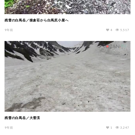
残雪の白馬岳／猿倉荘から白馬尻小屋へ
9年前
4
5,517
残雪の白馬岳／大雪渓
9年前
1
3,247