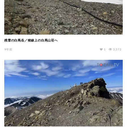
残雪の白馬岳／稜線上の白馬山荘へ
9年前
1
3,572