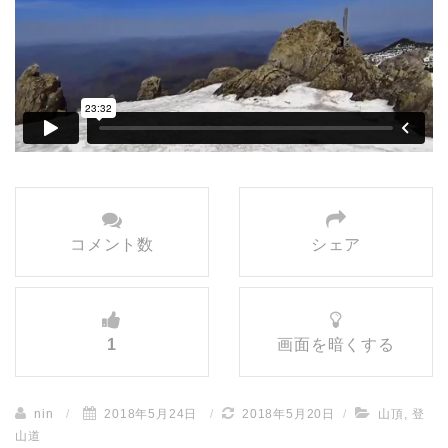
コメント数
シェア
1
画面を暗くする
nin
/
2018年5月24日
/
2018年5月20日
/
山頂
,
登
山道