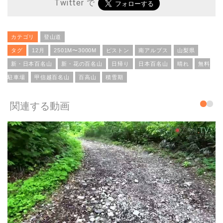
Twitter で
カテゴリ
登山道
タグ
12月
2501M〜3000M
ピストン
南アルプス
山梨県
新・日本百名山
新・花の百名山
日帰り
日本百名山
晴れ
無料
駐車場
甲信越百名山
百高山
積雪期
関連する動画