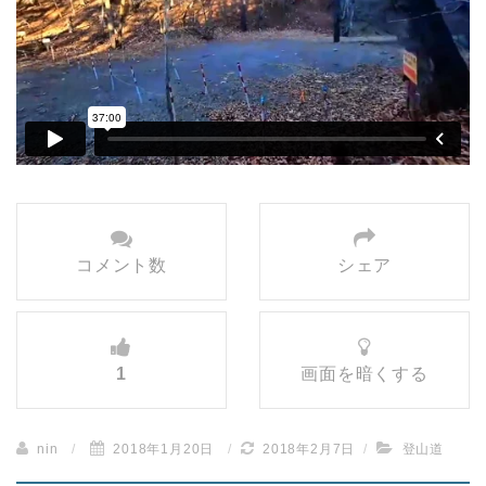
コメント数
シェア
1
画面を暗くする
nin
/
2018年1月20日
/
2018年2月7日
/
登山道