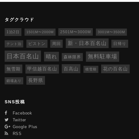
タグクラウド
1泊2日
1501M〜2000M
2501M〜3000M
3001M〜3500M
新・日本百名山
ピストン
周回
日帰り
テント泊
日本百名山
無料駐車場
晴れ
森林限界
百高山
無雪期
甲信越百名山
花の百名山
積雪期
長野県
鎖場あり
SNS投稿
Facebook
Twitter
Google Plus
RSS