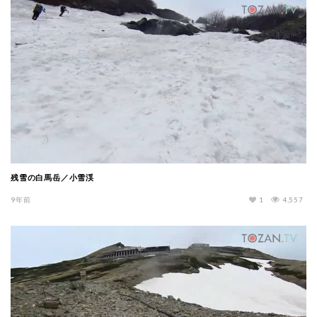
残雪の白馬岳／小雪渓
9年前
1
4,557