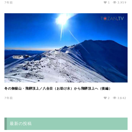
7年前
1
3,959
冬の御嶽山・飛騨頂上／八合目（お助け水）から飛騨頂上へ（後編）
7年前
2
3,842
最新の投稿