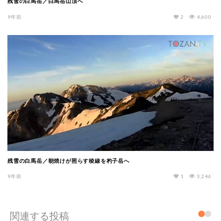
残雪の白馬岳／白馬岳山頂へ
9年前
2
4,600
残雪の白馬岳／朝焼けが照らす稜線を杓子岳へ
9年前
1
3,246
関連する投稿