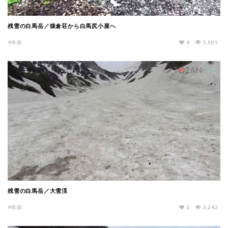
残雪の白馬岳／猿倉荘から白馬尻小屋へ
9年前
4
5,505
残雪の白馬岳／大雪渓
9年前
1
3,242