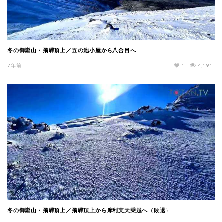
冬の御嶽山・飛騨頂上／五の池小屋から八合目へ
7年前
1
4,191
冬の御嶽山・飛騨頂上／飛騨頂上から摩利支天乗越へ（敗退）