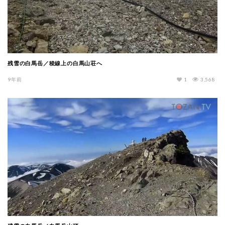
残雪の白馬岳／稜線上の白馬山荘へ
9年前
1
3,568