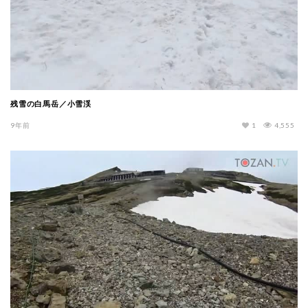
残雪の白馬岳／小雪渓
9年前
1
4,555