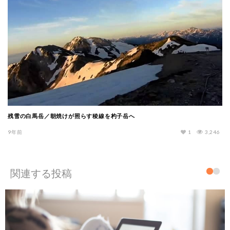
残雪の白馬岳／朝焼けが照らす稜線を杓子岳へ
9年前
1
3,246
関連する投稿