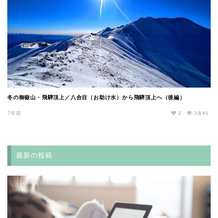
冬の御嶽山・飛騨頂上／八合目（お助け水）から飛騨頂上へ（後編）
7年前
2
3,841
最新の投稿