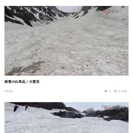
残雪の白馬岳／大雪渓
9年前
1
3,238