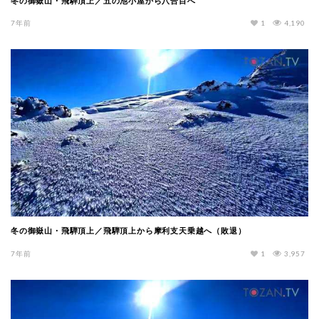
冬の御嶽山・飛騨頂上／五の池小屋から八合目へ
7年前
1
4,190
冬の御嶽山・飛騨頂上／飛騨頂上から摩利支天乗越へ（敗退）
7年前
1
3,957