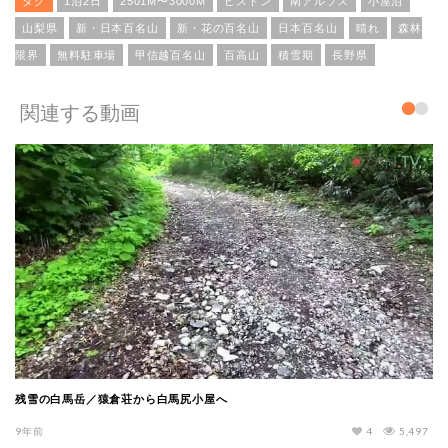
タグ
1泊2日
2501M〜3000M
ピストン
南アルプス
小屋泊
山梨県
新・日本百名山
新・花の百名山
日本百名山
晴れ
森林
限界
無料駐車場
甲信越百名山
百高山
積雪期
長野県
関連する動画
残雪の白馬岳／猿倉荘から白馬尻小屋へ
9年前
4
5,497