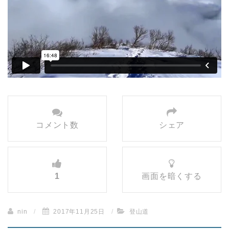
コメント数
シェア
1
画面を暗くする
nin
/
2017年11月25日
/
登山道