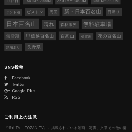
1泊2日
1501M〜2000M
2501M〜3000M
3001M〜3500M
新・日本百名山
ピストン
周回
日帰り
テント泊
日本百名山
無料駐車場
晴れ
森林限界
百高山
無雪期
甲信越百名山
花の百名山
積雪期
長野県
鎖場あり
SNS投稿
Facebook
Twitter
Google Plus
RSS
ご利用上の注意
『登山TV - TOZAN.TV』に掲載されている動画、写真、文章その他の情