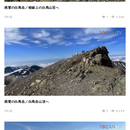
残雪の白馬岳／稜線上の白馬山荘へ
9年前
1
3,568
残雪の白馬岳／白馬岳山頂へ
9年前
2
4,599