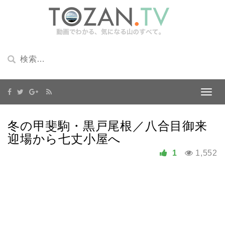
冬の甲斐駒・黒戸尾根／八合目御来
迎場から七丈小屋へ
1
1,552