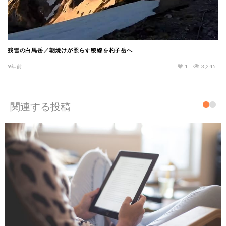
残雪の白馬岳／朝焼けが照らす稜線を杓子岳へ
9年前
1
3,245
関連する投稿