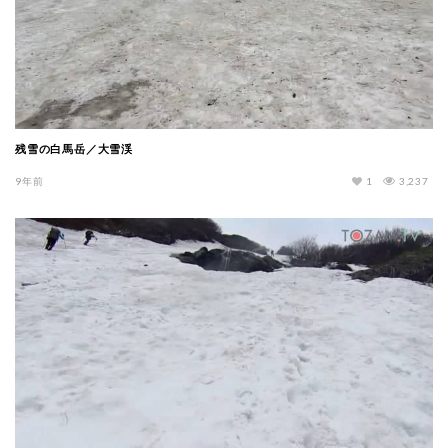
残雪の白馬岳／大雪渓
9年前
1
3,237