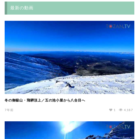
最新の動画
冬の御嶽山・飛騨頂上／五の池小屋から八合目へ
7年前
1
4,187