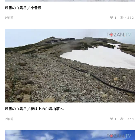
残雪の白馬岳／小雪渓
9年前
1
4,552
残雪の白馬岳／稜線上の白馬山荘へ
9年前
1
3,568