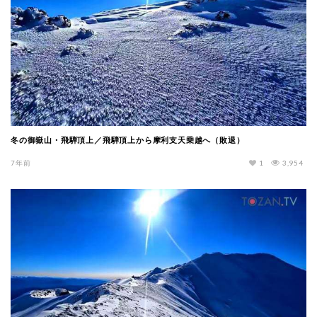
冬の御嶽山・飛騨頂上／飛騨頂上から摩利支天乗越へ（敗退）
7年前
1
3,954