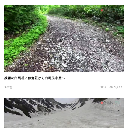
残雪の白馬岳／猿倉荘から白馬尻小屋へ
9年前
4
5,493