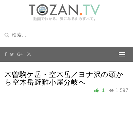
木曽駒ケ岳・空木岳／ヨナ沢の頭か
ら空木岳避難小屋分岐へ
1
1,597