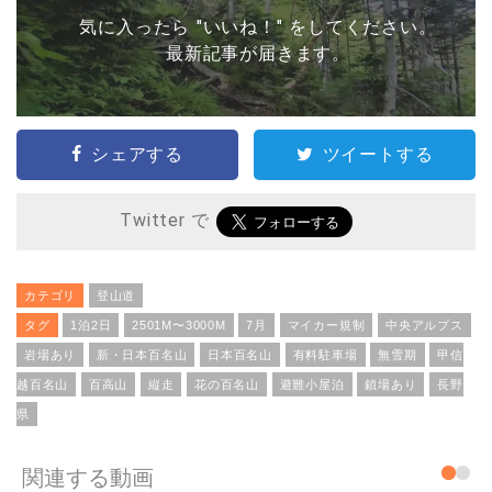
気に入ったら "いいね！" をしてください。
最新記事が届きます。
シェアする
ツイートする
Twitter で
カテゴリ
登山道
タグ
1泊2日
2501M〜3000M
7月
マイカー規制
中央アルプス
岩場あり
新・日本百名山
日本百名山
有料駐車場
無雪期
甲信
越百名山
百高山
縦走
花の百名山
避難小屋泊
鎖場あり
長野
県
関連する動画