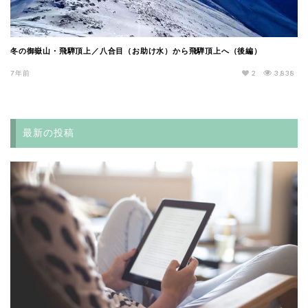
冬の御嶽山・飛騨頂上／八合目（お助け水）から飛騨頂上へ（後編）
7年前
2
3,838
最新の投稿