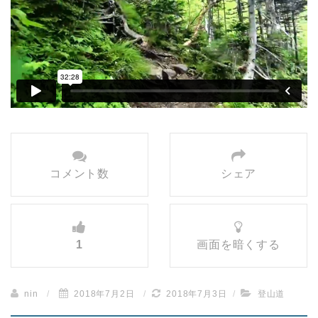
コメント数
シェア
1
画面を暗くする
nin
/
2018年7月2日
/
2018年7月3日
/
登山道