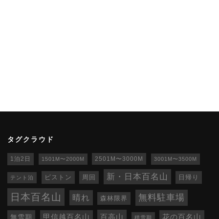
タグクラウド
1泊2日
1501M〜2000M
2501M〜3000M
3001M〜3500M
新・日本百名山
ピストン
周回
日帰り
テント泊
日本百名山
無料駐車場
晴れ
森林限界
百高山
無雪期
甲信越百名山
花の百名山
積雪期