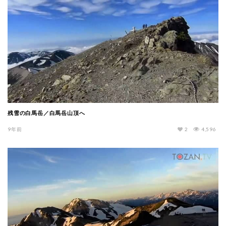
残雪の白馬岳／白馬岳山頂へ
9年前
2
4,596