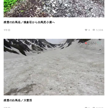
残雪の白馬岳／猿倉荘から白馬尻小屋へ
9年前
4
5,508
残雪の白馬岳／大雪渓
9年前
1
3,244