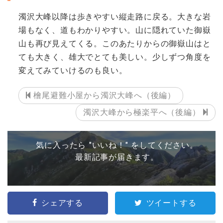
濁沢大峰以降は歩きやすい縦走路に戻る。大きな岩
場もなく、道もわかりやすい。山に隠れていた御嶽
山も再び見えてくる。このあたりからの御嶽山はと
ても大きく、雄大でとても美しい。少しずつ角度を
変えてみていけるのも良い。
檜尾避難小屋から濁沢大峰へ（後編）
濁沢大峰から極楽平へ（後編）
気に入ったら "いいね！" をしてください。
最新記事が届きます。
シェアする
ツイートする