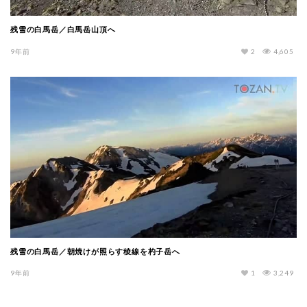
残雪の白馬岳／白馬岳山頂へ
9年前
2
4,605
残雪の白馬岳／朝焼けが照らす稜線を杓子岳へ
9年前
1
3,249