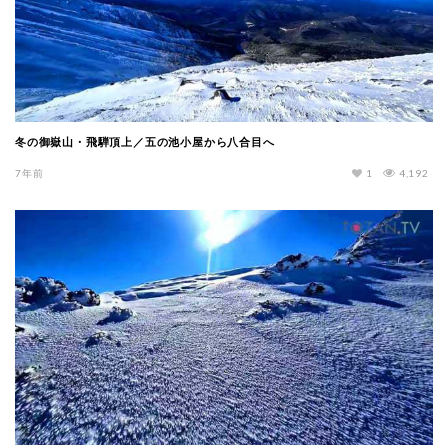
冬の御嶽山・飛騨頂上／五の池小屋から八合目へ
7年前
1
4,192