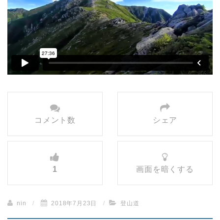
コメント数
シェア
1
画面を暗くする
nin
/
2018年7月23日
/
登山道