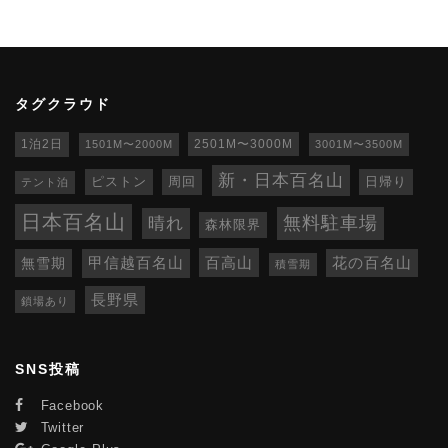
タグクラウド
1泊2日
1501M〜2000M
2501M〜3000M
3001M〜3500M
新・日本百名山
ピストン
周回
日帰り
テント泊
日本百名山
無料駐車場
晴れ
森林限界
百高山
無雪期
甲信越百名山
花の百名山
積雪期
長野県
鎖場あり
SNS投稿
Facebook
Twitter