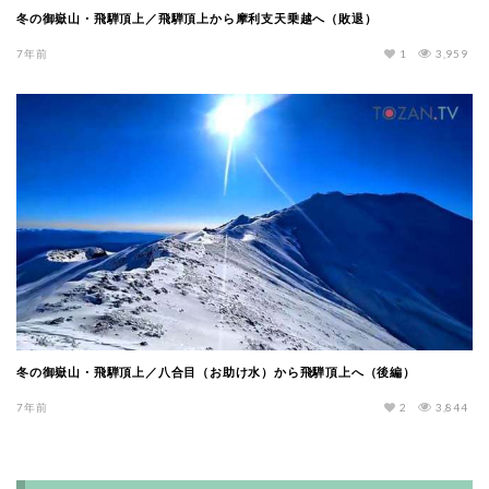
冬の御嶽山・飛騨頂上／飛騨頂上から摩利支天乗越へ（敗退）
7年前
1
3,959
冬の御嶽山・飛騨頂上／八合目（お助け水）から飛騨頂上へ（後編）
7年前
2
3,844