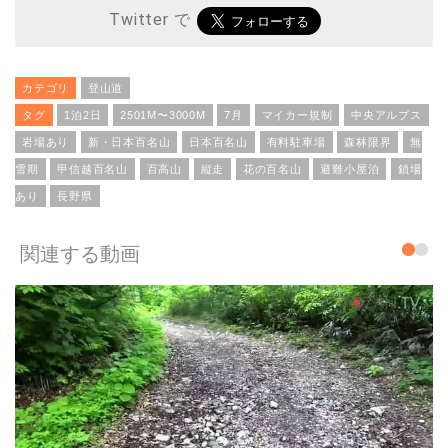
Twitter で
カテゴリ
登山道
タグ
1泊2日
2501M〜3000M
7月
マイカー規制
中央アルプス
岩場あり
新・日本百名山
日本百名山
有料駐車場
森林限界
無
雪期
甲信越百名山
百高山
縦走
花の百名山
避難小屋泊
鎖場
あり
長野県
関連する動画