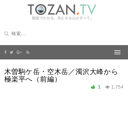
木曽駒ケ岳・空木岳／濁沢大峰から
極楽平へ（前編）
1
1,754