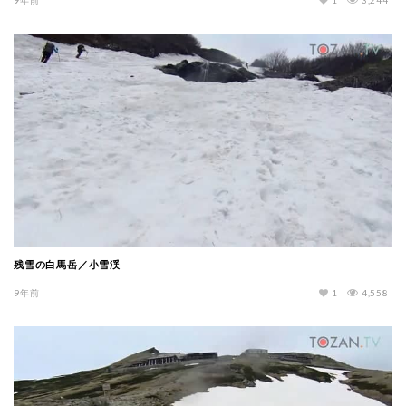
残雪の白馬岳／小雪渓
9年前
1
4,558