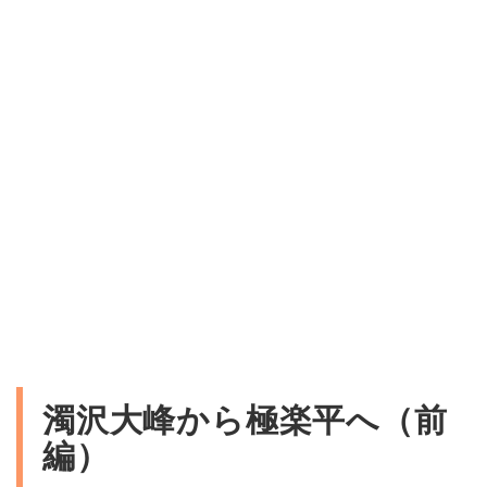
濁沢大峰から極楽平へ（前
編）