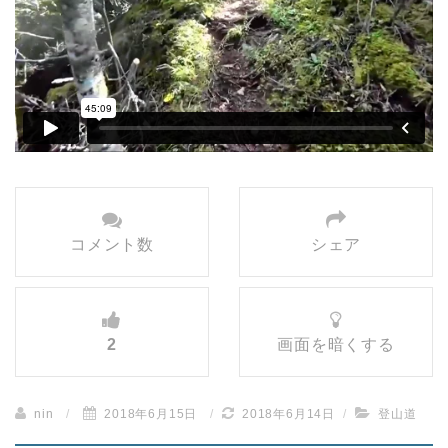
コメント数
シェア
2
画面を暗くする
nin
/
2018年6月15日
/
2018年6月14日
/
登山道