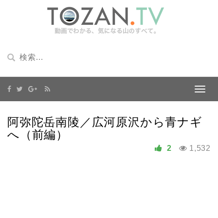
阿弥陀岳南陵／広河原沢から青ナギ
へ（前編）
2
1,532