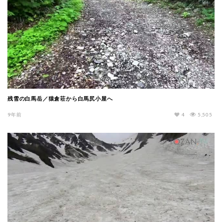
残雪の白馬岳／猿倉荘から白馬尻小屋へ
9年前
4
5,505