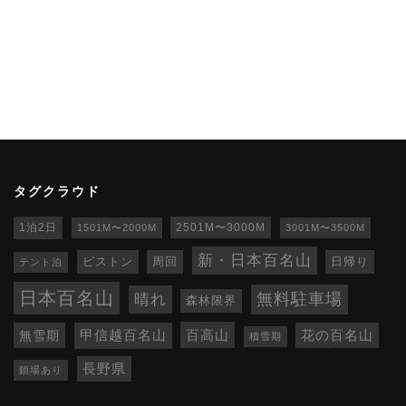
タグクラウド
1泊2日
1501M〜2000M
2501M〜3000M
3001M〜3500M
新・日本百名山
ピストン
周回
日帰り
テント泊
日本百名山
無料駐車場
晴れ
森林限界
百高山
無雪期
甲信越百名山
花の百名山
積雪期
長野県
鎖場あり