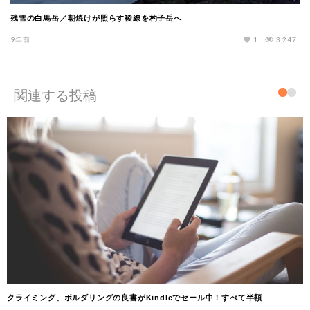
残雪の白馬岳／朝焼けが照らす稜線を杓子岳へ
9年前
1
3,247
関連する投稿
クライミング、ボルダリングの良書がKindleでセール中！すべて半額