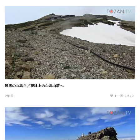
残雪の白馬岳／稜線上の白馬山荘へ
9年前
1
3,570