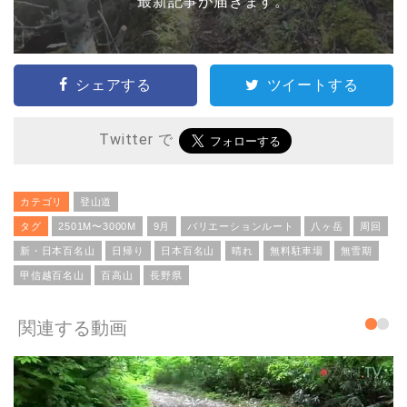
最新記事が届きます。
シェアする
ツイートする
Twitter で
カテゴリ
登山道
タグ
2501M〜3000M
9月
バリエーションルート
八ヶ岳
周回
新・日本百名山
日帰り
日本百名山
晴れ
無料駐車場
無雪期
甲信越百名山
百高山
長野県
関連する動画