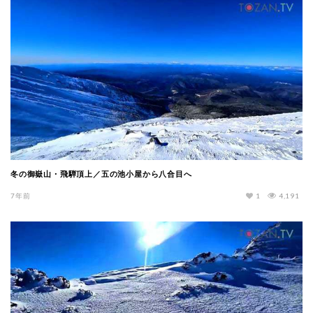
冬の御嶽山・飛騨頂上／五の池小屋から八合目へ
7年前
1
4,191