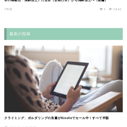
冬の御嶽山・飛騨頂上／八合目（お助け水）から飛騨頂上へ（後編）
7年前
2
3,842
最新の投稿
クライミング、ボルダリングの良書がKindleでセール中！すべて半額