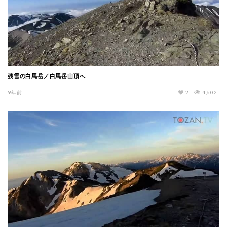
残雪の白馬岳／白馬岳山頂へ
9年前
2
4,602