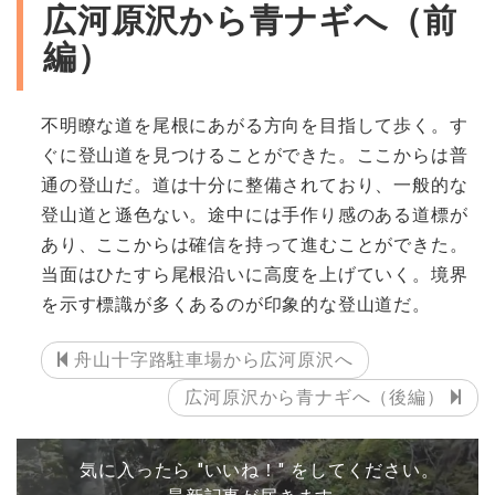
広河原沢から青ナギへ（前
編）
不明瞭な道を尾根にあがる方向を目指して歩く。す
ぐに登山道を見つけることができた。ここからは普
通の登山だ。道は十分に整備されており、一般的な
登山道と遜色ない。途中には手作り感のある道標が
あり、ここからは確信を持って進むことができた。
当面はひたすら尾根沿いに高度を上げていく。境界
を示す標識が多くあるのが印象的な登山道だ。
舟山十字路駐車場から広河原沢へ
広河原沢から青ナギへ（後編）
気に入ったら "いいね！" をしてください。