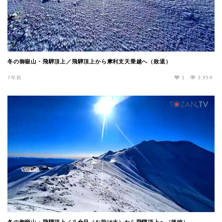
冬の御嶽山・飛騨頂上／飛騨頂上から摩利支天乗越へ（敗退）
7年前
1
3,959