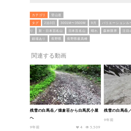
カテゴリ
登山道
タグ
2泊3日
3001M〜3500M
9月
バリエーションル
り
新・日本百名山
日本百名山
晴れ
森林限界
注目
鎖場あり
長野県
長野県最高峰
関連する動画
残雪の白馬岳／猿倉荘から白馬尻小屋
残雪の白馬岳
へ
9年前
9年前
4
5,509