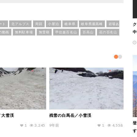
ク
ート
北アルプス
周回
小屋泊
岐阜県
岐阜県最高峰
岩場あ
中
の動画
無料駐車場
無雪期
甲信越百名山
百高山
花の百名山
／大雪渓
残雪の白馬岳／小雪渓
登
1
3,245
9年前
1
4,558
す