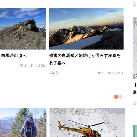
／白馬岳山頂へ
残雪の白馬岳／朝焼けが照らす稜線を
杓子岳へ
2
4,606
9年前
1
3,250
【
選