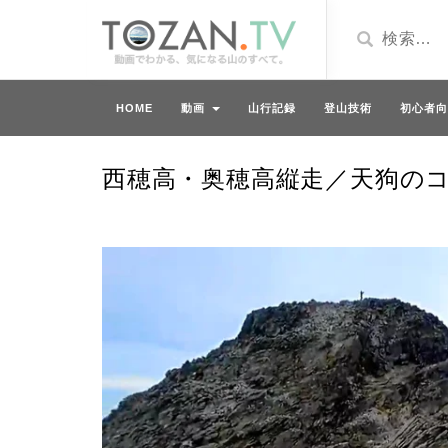
HOME
動画
山行記録
登山技術
初心者向
西穂高・奥穂高縦走／天狗の