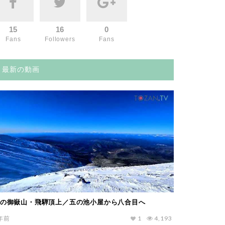
15
16
0
Fans
Followers
Fans
最新の動画
の御嶽山・飛騨頂上／五の池小屋から八合目へ
年前
1
4,193