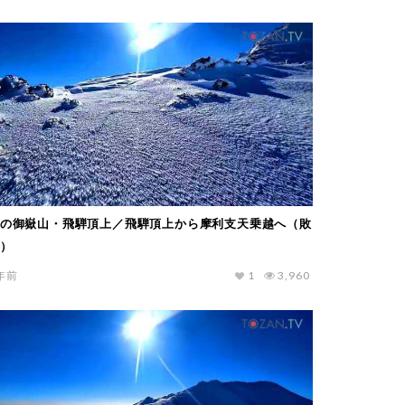
の御嶽山・飛騨頂上／飛騨頂上から摩利支天乗越へ（敗
）
年前
1
3,960