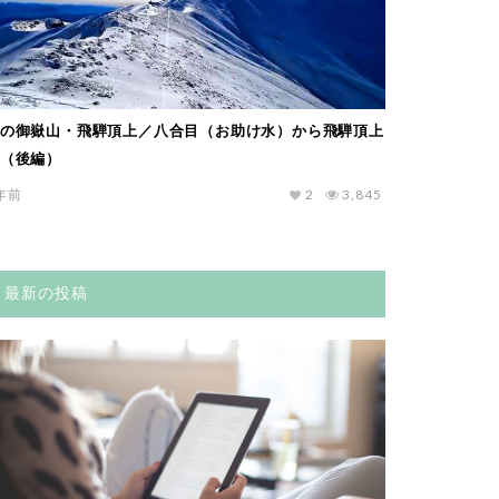
の御嶽山・飛騨頂上／八合目（お助け水）から飛騨頂上
（後編）
年前
2
3,845
最新の投稿