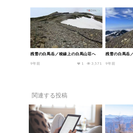
残雪の白馬岳／稜線上の白馬山荘へ
残雪の白馬岳
9年前
1
3,571
9年前
関連する投稿