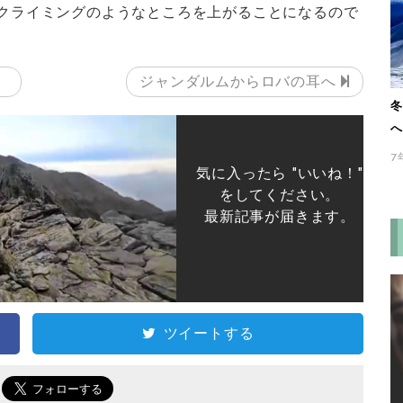
クライミングのようなところを上がることになるので
）
ジャンダルムからロバの耳へ
冬
へ
7
気に入ったら "いいね！"
をしてください。
最新記事が届きます。
ツイートする
で