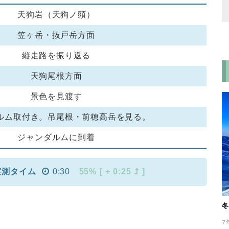
天狗岩（天狗ノ頭）
笠ヶ岳・抜戸岳方面
縦走路を振り返る
天狗尾根方面
景色を見渡す
ルム取付き。吊尾根・前穂高岳を見る。
ジャンダルムに到着
実測タイム
0:30
55% [ + 0:25
]
冬
7