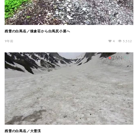
残雪の白馬岳／猿倉荘から白馬尻小屋へ
9年前
4
5,512
残雪の白馬岳／大雪渓