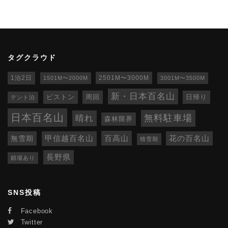
タグクラウド
1泊2日
1501M〜2000M
2501M〜3000M
3001M〜3500M
新・日本百名山
ピストン
周回
日帰り
テント泊
日本百名山
無料駐車場
晴れ
森林限界
百高山
無雪期
甲信越百名山
花の百名山
積雪期
長野県
鎖場あり
SNS投稿
Facebook
Twitter