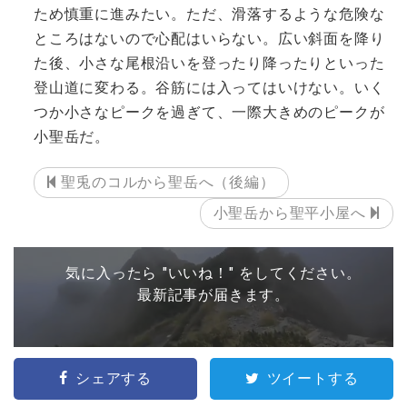
ため慎重に進みたい。ただ、滑落するような危険な
ところはないので心配はいらない。広い斜面を降り
た後、小さな尾根沿いを登ったり降ったりといった
登山道に変わる。谷筋には入ってはいけない。いく
つか小さなピークを過ぎて、一際大きめのピークが
小聖岳だ。
聖兎のコルから聖岳へ（後編）
小聖岳から聖平小屋へ
気に入ったら "いいね！" をしてください。
最新記事が届きます。
シェアする
ツイートする