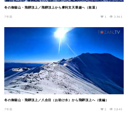
冬の御嶽山・飛騨頂上／飛騨頂上から摩利支天乗越へ（敗退）
7年前
1
3,961
冬の御嶽山・飛騨頂上／八合目（お助け水）から飛騨頂上へ（後編）
7年前
2
3,845