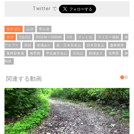
Twitter で
カテゴリ
山頂
登山道
タグ
2泊3日
3001M〜3500M
9月
テント泊
マイカー規制
南
アルプス
周回
岩場あり
新・日本百名山
日本百名山
森林限界
無料駐車場
無雪期
甲信越百名山
百高山
鎖場あり
長野県
静
岡県
関連する動画