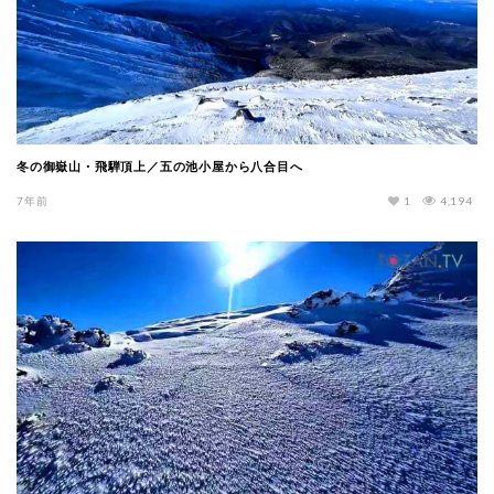
冬の御嶽山・飛騨頂上／五の池小屋から八合目へ
7年前
1
4,194