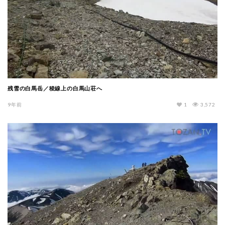
残雪の白馬岳／稜線上の白馬山荘へ
9年前
1
3,572