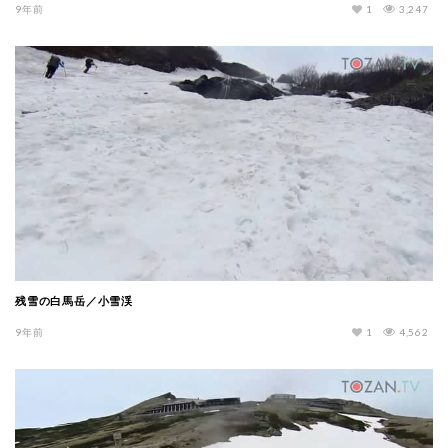
9年前
1
3,247
残雪の白馬岳／小雪渓
9年前
1
4,562