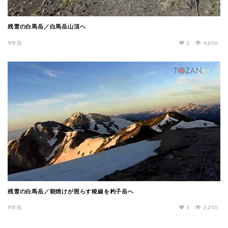
残雪の白馬岳／白馬岳山頂へ
9年前
2
4,606
残雪の白馬岳／朝焼けが照らす稜線を杓子岳へ
9年前
1
3,250