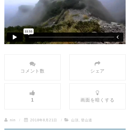
コメント数
シェア
1
画面を暗くする
nin
/
2018年8月21日
/
山頂
,
登山道