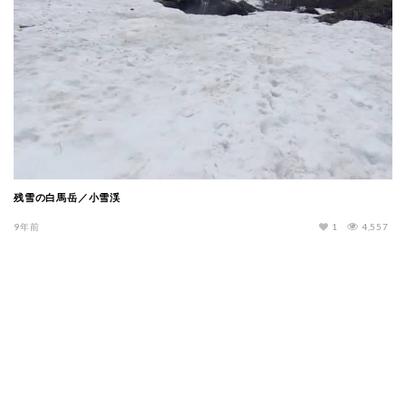
残雪の白馬岳／小雪渓
9年前
1
4,557