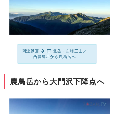
関連動画
北岳・白峰三山／
西農鳥岳から農鳥岳へ
農鳥岳から大門沢下降点へ