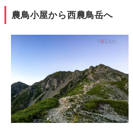
農鳥小屋から西農鳥岳へ