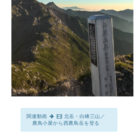
関連動画
北岳・白峰三山／
農鳥小屋から西農鳥岳を登る