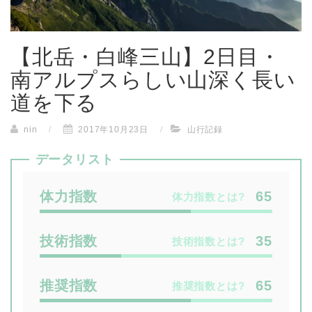
【北岳・白峰三山】2日目・
南アルプスらしい山深く長い
道を下る
nin
/
2017年10月23日
/
山行記録
データリスト
65
体力指数とは?
35
技術指数とは?
65
推奨指数とは?