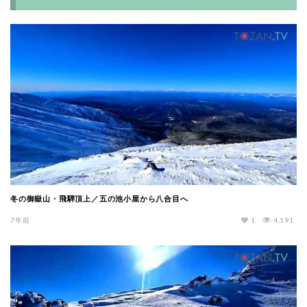
冬の御嶽山・飛騨頂上／五の池小屋から八合目へ
7年前
1
4,191