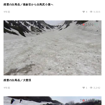
残雪の白馬岳／猿倉荘から白馬尻小屋へ
9年前
4
5,505
残雪の白馬岳／大雪渓
9年前
1
3,242