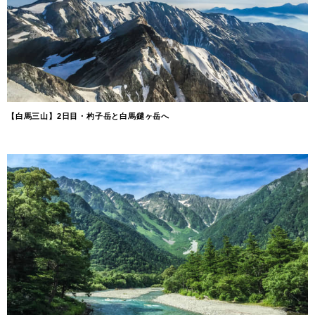
【白馬三山】2日目・杓子岳と白馬鑓ヶ岳へ