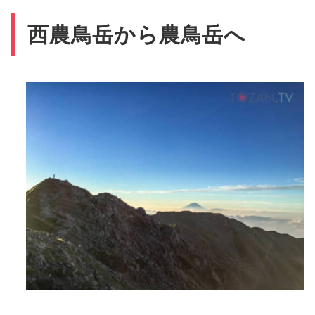
西農鳥岳から農鳥岳へ