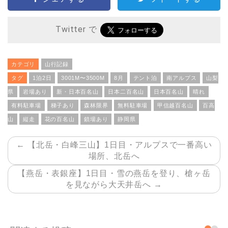
Twitter で
カテゴリ
山行記録
タグ
1泊2日
3001M〜3500M
8月
テント泊
南アルプス
山梨
県
岩場あり
新・日本百名山
日本二百名山
日本百名山
晴れ
有料駐車場
梯子あり
森林限界
無料駐車場
甲信越百名山
百高
山
縦走
花の百名山
鎖場あり
静岡県
← 【北岳・白峰三山】1日目・アルプスで一番高い
場所、北岳へ
【燕岳・表銀座】1日目・雪の燕岳を登り、槍ヶ岳
を見ながら大天井岳へ →