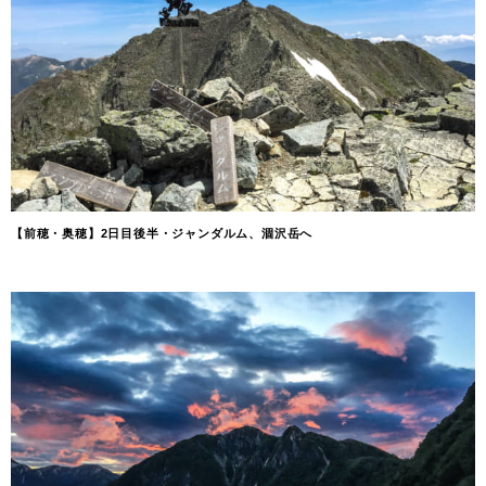
【前穂・奥穂】2日目後半・ジャンダルム、涸沢岳へ