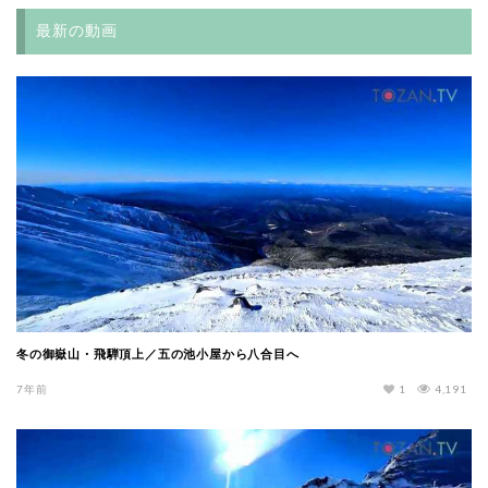
最新の動画
冬の御嶽山・飛騨頂上／五の池小屋から八合目へ
7年前
1
4,191