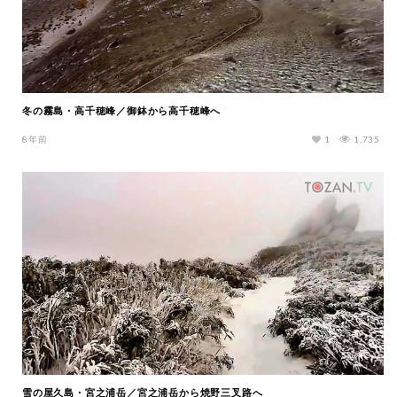
冬の霧島・高千穂峰／御鉢から高千穂峰へ
8年前
1
1,735
雪の屋久島・宮之浦岳／宮之浦岳から焼野三叉路へ