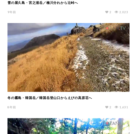
雪の屋久島・宮之浦岳／楠川分れから辻峠へ
9年前
2
2,023
冬の霧島・韓国岳／韓国岳登山口からえびの高原荘へ
8年前
2
1,631