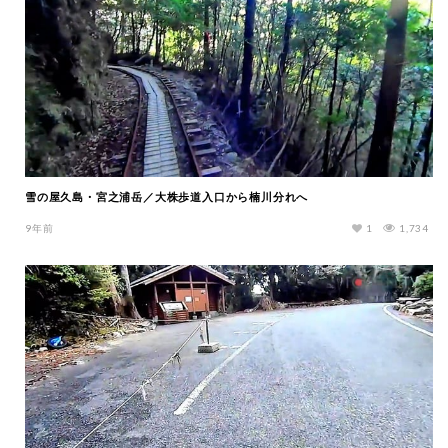
雪の屋久島・宮之浦岳／大株歩道入口から楠川分れへ
9年前
1
1,734