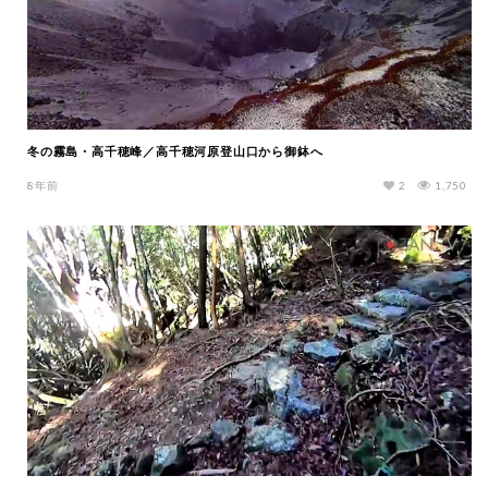
冬の霧島・高千穂峰／高千穂河原登山口から御鉢へ
8年前
2
1,750