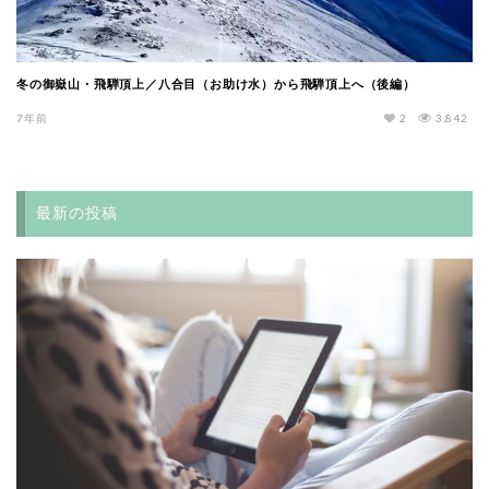
冬の御嶽山・飛騨頂上／八合目（お助け水）から飛騨頂上へ（後編）
7年前
2
3,842
最新の投稿