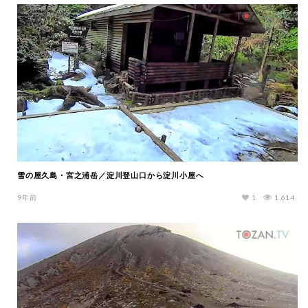
雪の屋久島・宮之浦岳／淀川登山口から淀川小屋へ
9年前
1
1,614