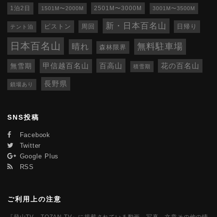
1泊2日
1501M〜2000M
2501M〜3000M
3001M〜3500M
新・日本百名山
ピストン
周回
日帰り
テント泊
日本百名山
無料駐車場
晴れ
森林限界
百高山
無雪期
甲信越百名山
花の百名山
積雪期
長野県
鎖場あり
SNS投稿
Facebook
Twitter
Google Plus
RSS
ご利用上の注意
『登山TV - TOZAN.TV』に掲載されている動画、写真、文章その他の情