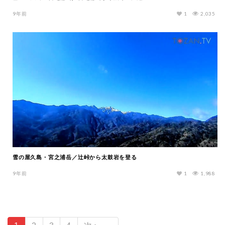
9年前
1
2,035
雪の屋久島・宮之浦岳／辻峠から太鼓岩を登る
9年前
1
1,988