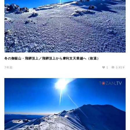
冬の御嶽山・飛騨頂上／飛騨頂上から摩利支天乗越へ（敗退）
7年前
1
3,959