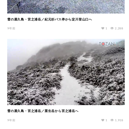
雪の屋久島・宮之浦岳／紀元杉バス停から淀川登山口へ
9年前
1
2,288
雪の屋久島・宮之浦岳／栗生岳から宮之浦岳へ
9年前
1
1,918